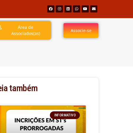
Área de
Associe-se
Associados(as)
eia também
INFORMATIVO