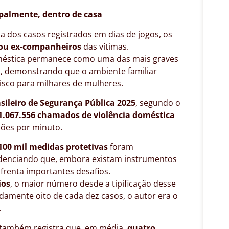
ipalmente, dentro de casa
a dos casos registrados em dias de jogos, os
ou ex-companheiros
das vítimas.
oméstica permanece como uma das mais graves
il, demonstrando que o ambiente familiar
isco para milhares de mulheres.
sileiro de Segurança Pública 2025
, segundo o
1.067.556 chamados de violência doméstica
ções por minuto.
100 mil medidas protetivas
foram
idenciando que, embora existam instrumentos
nfrenta importantes desafios.
ios
, o maior número desde a tipificação desse
adamente oito de cada dez casos, o autor era o
.
também registra que, em média,
quatro