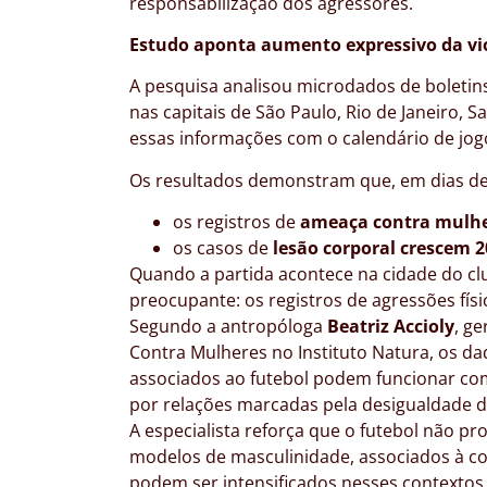
responsabilização dos agressores.
Estudo aponta aumento expressivo da vio
A pesquisa analisou microdados de boletins
nas capitais de São Paulo, Rio de Janeiro, 
essas informações com o calendário de jog
Os resultados demonstram que, em dias de
os registros de
ameaça contra mulh
os casos de
lesão corporal crescem 
Quando a partida acontece na cidade do cl
preocupante: os registros de agressões fí
Segundo a antropóloga
Beatriz Accioly
, g
Contra Mulheres no Instituto Natura, os 
associados ao futebol podem funcionar com
por relações marcadas pela desigualdade d
A especialista reforça que o futebol não p
modelos de masculinidade, associados à com
podem ser intensificados nesses context