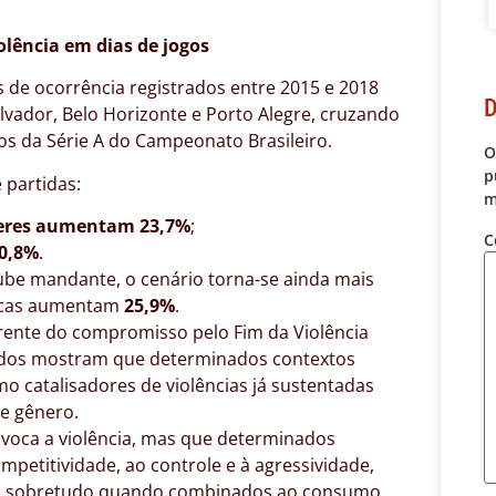
lência em dias de jogos
 de ocorrência registrados entre 2015 e 2018
D
Salvador, Belo Horizonte e Porto Alegre, cruzando
os da Série A do Campeonato Brasileiro.
O
p
 partidas:
m
eres aumentam 23,7%
;
C
20,8%
.
ube mandante, o cenário torna-se ainda mais
sicas aumentam
25,9%
.
erente do compromisso pelo Fim da Violência
dados mostram que determinados contextos
o catalisadores de violências já sustentadas
e gênero.
rovoca a violência, mas que determinados
petitividade, ao controle e à agressividade,
os, sobretudo quando combinados ao consumo