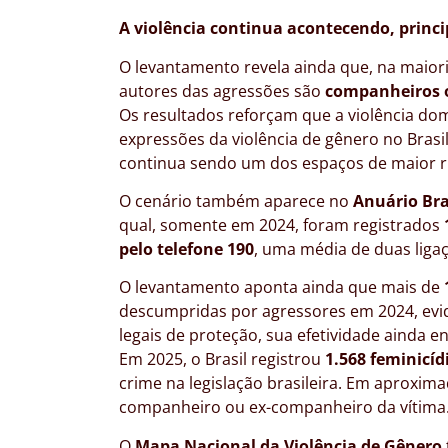
A violência continua acontecendo, princ
O levantamento revela ainda que, na maiori
autores das agressões são
companheiros 
Os resultados reforçam que a violência d
expressões da violência de gênero no Bras
continua sendo um dos espaços de maior r
O cenário também aparece no
Anuário Bra
qual, somente em 2024, foram registrados
pelo telefone 190
, uma média de duas liga
O levantamento aponta ainda que mais de
descumpridas por agressores em 2024, ev
legais de proteção, sua efetividade ainda e
Em 2025, o Brasil registrou
1.568 feminicíd
crime na legislação brasileira. Em aproxim
companheiro ou ex-companheiro da vítima
O
Mapa Nacional da Violência de Gênero