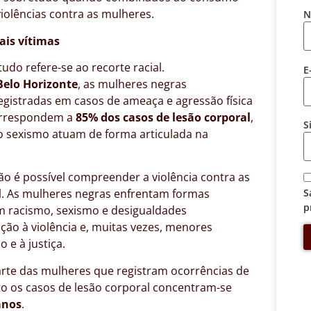
 violências contra as mulheres.
N
ais vítimas
do refere-se ao recorte racial.
E
Belo Horizonte
, as mulheres negras
gistradas em casos de ameaça e agressão física
correspondem a
85% dos casos de lesão corporal
,
S
o sexismo atuam de forma articulada na
o é possível compreender a violência contra as
S
l. As mulheres negras enfrentam formas
p
m racismo, sexismo e desigualdades
ão à violência e, muitas vezes, menores
 e à justiça.
te das mulheres que registram ocorrências de
to os casos de lesão corporal concentram-se
anos
.