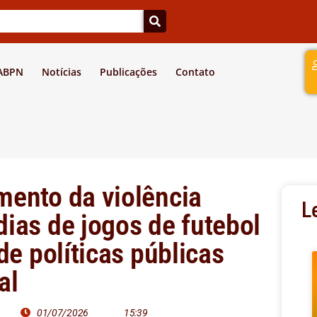
a
 ABPN
Notícias
Publicações
Contato
mento da violência
L
ias de jogos de futebol
de políticas públicas
al
01/07/2026
15:39