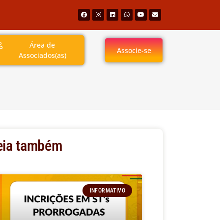
Área de
Associe-se
Associados(as)
eia também
INFORMATIVO