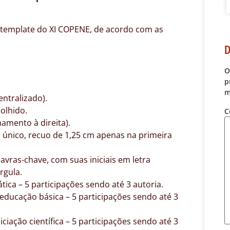
template do XI COPENE, de acordo com as
D
O
p
m
entralizado).
colhido.
C
hamento à direita).
 único, recuo de 1,25 cm apenas na primeira
avras-chave, com suas iniciais em letra
rgula.
ca – 5 participações sendo até 3 autoria.
ducação básica – 5 participações sendo até 3
iação científica – 5 participações sendo até 3