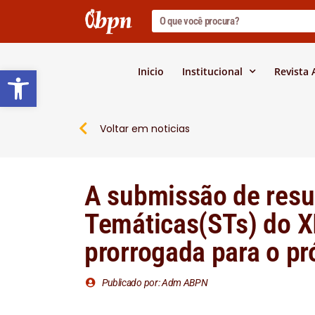
Barra de Ferramentas Abert
Inicio
Institucional
Revista
Voltar em noticias
A submissão de res
Temáticas(STs) do X
prorrogada para o p
Publicado por: Adm ABPN