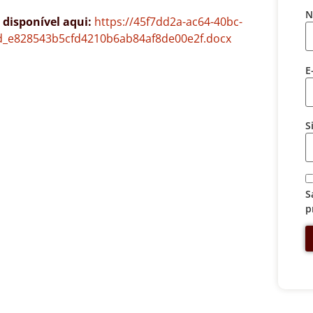
N
disponível aqui:
https://45f7dd2a-ac64-40bc-
dd_e828543b5cfd4210b6ab84af8de00e2f.docx
E
S
S
p