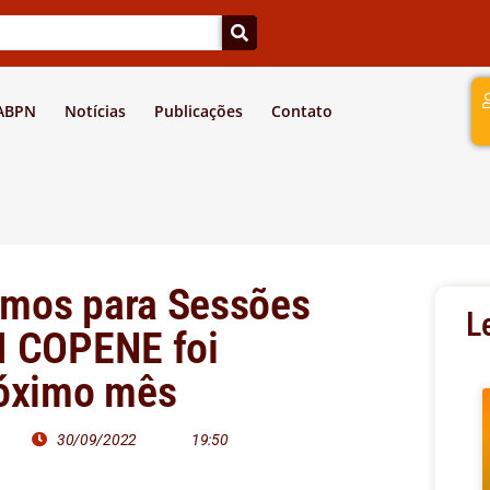
a
 ABPN
Notícias
Publicações
Contato
umos para Sessões
L
I COPENE foi
róximo mês
30/09/2022
19:50