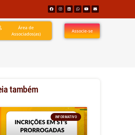
Área de
Associe-se
Associados(as)
eia também
INFORMATIVO