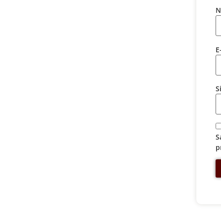
N
E
S
S
p