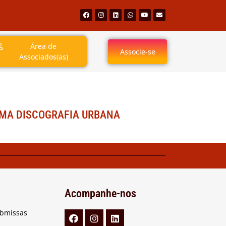
Área de
Associe-se
Associados(as)
UMA DISCOGRAFIA URBANA
Acompanhe-nos
ubmissas