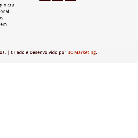
Agimcra
ional
as
lém
os. | Criado e Desenvolvido por
BC Marketing
.