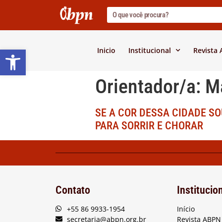
Barra de Ferramentas Abert
Inicio
Institucional
Revista
Orientador/a:
Ma
SE A COR DESSA CIDADE S
PARA SORRIR E CHORAR
Contato
Institucio
+55 86 9933-1954
Início
secretaria@abpn.org.br
Revista ABPN