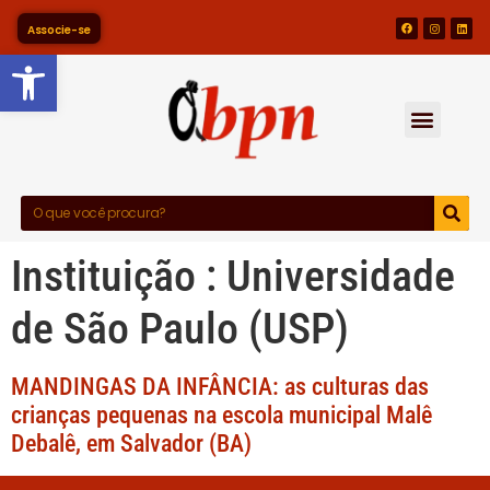
Associe-se
Barra de Ferramentas Abert
Instituição :
Universidade
de São Paulo (USP)
MANDINGAS DA INFÂNCIA: as culturas das
crianças pequenas na escola municipal Malê
Debalê, em Salvador (BA)