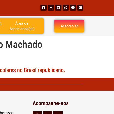
Área de
Associe-se
Associados(as)
ro Machado
colares no Brasil republicano.
Acompanhe-nos
ubmissas