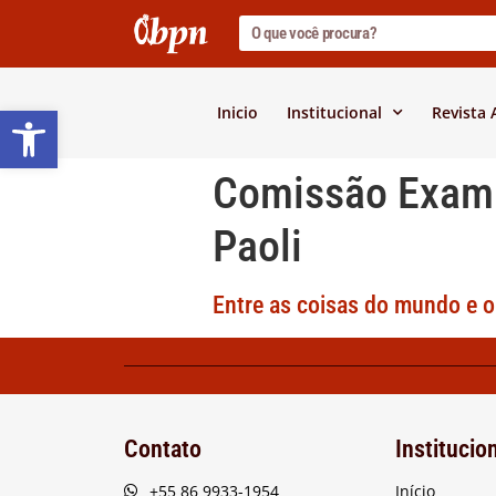
Barra de Ferramentas Abert
Inicio
Institucional
Revista
Comissão Exam
Paoli
Entre as coisas do mundo e o 
Contato
Institucio
+55 86 9933-1954
Início