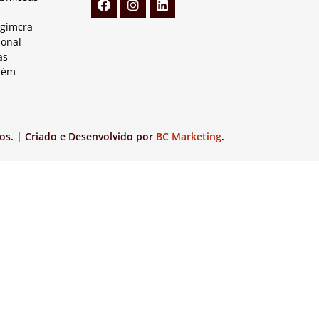
Agimcra
ional
as
lém
os. | Criado e Desenvolvido por
BC Marketing
.