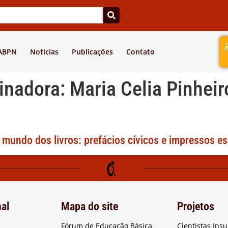
a
 ABPN
Notícias
Publicações
Contato
inadora:
Maria Celia Pinhei
mundo dos livros: prefácios cívicos e impressos es
nal
Mapa do site
Projetos
Fórum de Educação Básica
Cientistas Ins