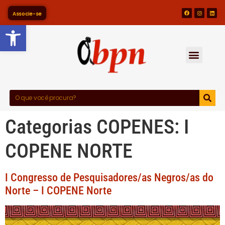
Associe-se
Barra de Ferramentas Abert
Categorias COPENES:
I
COPENE NORTE
I Congresso de Pesquisadores/as Negros/as do
Norte – I COPENE Norte